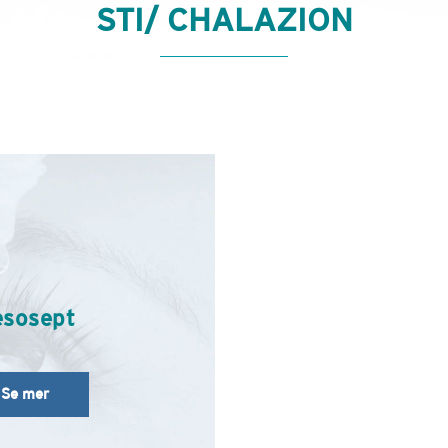
STI/ CHALAZION
sosept
Se mer