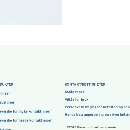
DUKTER
KONTAKT/RETTIGHETER
Kontakt oss
linser
Vilkår for bruk
dslinser
Personvernsregler for nettsted og coo
evæske for myke kontaktlinser
Hendelsesrapportering og sikkerhetsi
evæske for harde kontaktlinser
©2026 Bausch + Lomb Incorporated
e øyne