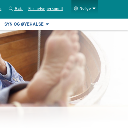
Norge
s
Søk
For helsepersonell
SYN OG ØYEHALSE