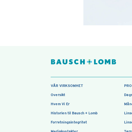
VÅR VIRKSOMHET
PRO
Oversikt
Dags
Hvem Vi Er
Måne
Historien til Bausch + Lomb
Lins
Forretningsintegritet
Lins
Mediakontakter
Tørr